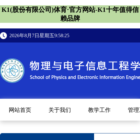
K1(股份有限公司)体育·官方网站-K1十年值得信
赖品牌
2026年8月7日星期五9:58:26
网站首页
关于我们
教学工作
管理