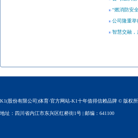
“燃消防安
公司隆重举
智慧交融，
K1(股份有限公司)体育·官方网站-K1十年值得信赖品牌 © 版权
地址：四川省内江市东兴区红桥街1号 | 邮编：641100