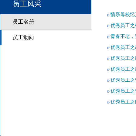
员工风采
情系母校忆
员工名册
优秀员工之
青春不老，
员工动向
优秀员工之
优秀员工之
优秀员工之
优秀员工之
优秀员工之
优秀员工之