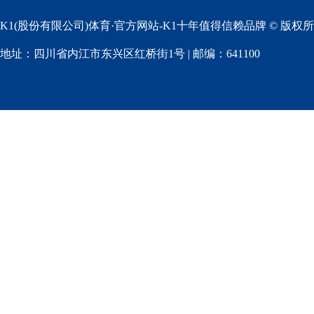
K1(股份有限公司)体育·官方网站-K1十年值得信赖品牌 © 版权
地址：四川省内江市东兴区红桥街1号 | 邮编：641100