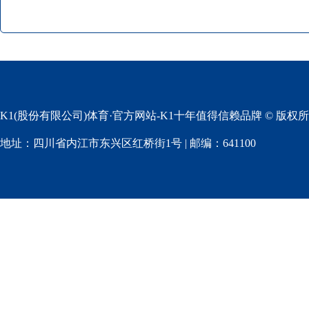
K1(股份有限公司)体育·官方网站-K1十年值得信赖品牌 © 版权
地址：四川省内江市东兴区红桥街1号 | 邮编：641100