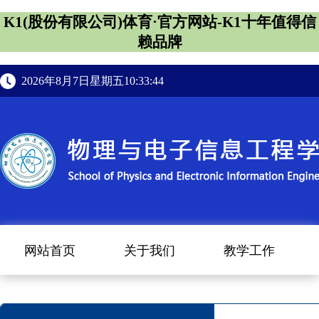
K1(股份有限公司)体育·官方网站-K1十年值得信
赖品牌
2026年8月7日星期五10:33:44
网站首页
关于我们
教学工作