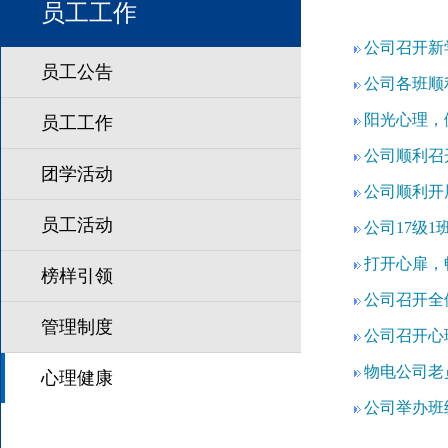
员工工作
公司召开新
员工公告
公司各班顺
阳光心理，
员工工作
公司顺利召
团学活动
公司顺利开展
员工活动
公司17级
打开心扉，
榜样引领
公司召开全
管理制度
公司召开心
物电公司老
心理健康
公司举办班