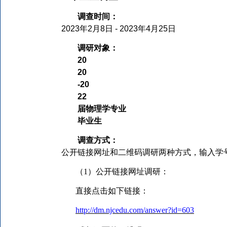
调查时间：
2023
年
2
月
8
日
- 2023
年
4
月
25
日
调研对象：
20
20
-20
22
届物理学专业
毕业生
调查方式：
公开
链接网址和二维码
调研
两种
方式，输入学
（
1
）
公开
链接网址
调研
：
直接点击如下链接
：
http://dm.njcedu.com/answer?id=603