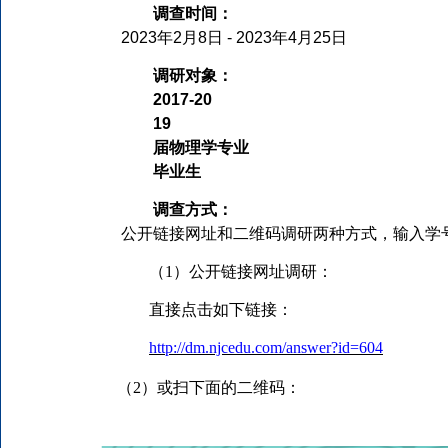
调查时间：
2023
年
2
月
8
日
- 2023
年
4
月
25
日
调研对象：
2017-20
19
届物理学专业
毕业生
调查方式：
公开
链接网址和二维码
调研
两种
方式，输入学
（
1
）
公开
链接网址
调研
：
直接点击如下链接
：
http://dm.njcedu.com/answer?id=604
（
2）或
扫下面的二维码
：