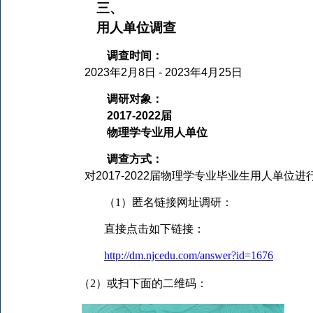
三、
用人单位调查
调查时间：
2023
年
2
月
8
日
- 2023
年
4
月
25
日
调研对象：
2017-2022
届
物理学专业用人单位
调查方式：
对
2017-2022
届
物理学专业
毕业生用人单位进
（
1
）匿名链接网址
调研
：
直接点击如下链接
：
http://dm.njcedu.com/answer?id=1676
（
2）或
扫下面的二维码
：