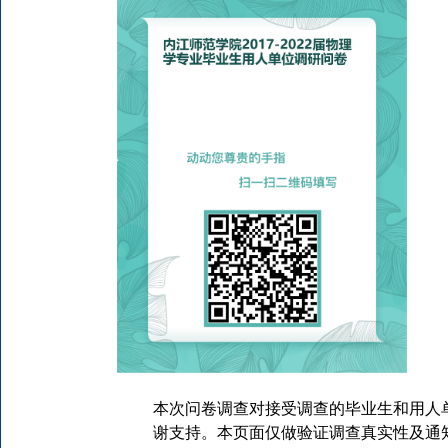
本次问卷调查对接受调查的毕业生
和用人
谢
支持。
本
页面
仅
做验证调查真实性
及
通