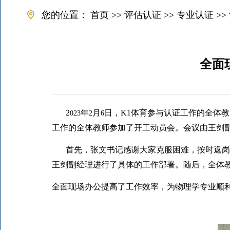
您的位置：
首页
>>
评估认证
>>
专业认证
>>
全面
2
年
月
日，K1体育参与认证工作的全体
023
2
6
工作的全体教师参加了开工动员会。会议由王剑
首先，张文书记感谢大家克服困难，按时返岗
王剑副经理进行了具体的工作部署。随后，全体
全面现场办公提高了工作效率，为物理学专业顺