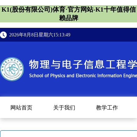
K1(股份有限公司)体育·官方网站-K1十年值得信
赖品牌
2026年8月8日星期六15:13:50
网站首页
关于我们
教学工作