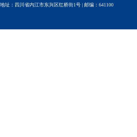
地址：四川省内江市东兴区红桥街1号 | 邮编：641100