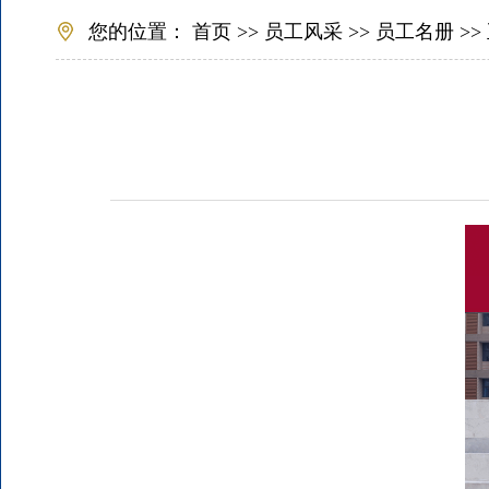
您的位置：
首页
>>
员工风采
>>
员工名册
>>