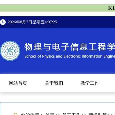
K
2026年8月7日星期五4:07:26
网站首页
关于我们
教学工作