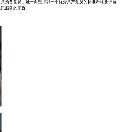
中共预备党员，她一向坚持以一个优秀共产党员的标准严格要求自
人民服务的宗旨。