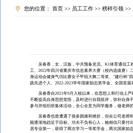
您的位置：
首页
>>
员工工作
>>
榜样引领
>>
吴春香，女，汉族，中共预备党员。K1体育通信工程专业2
工、2022年四川省重庆市信息素养大赛（校内选拔赛）二等
身运动会健身气功比赛女子甲组大舞二等奖、“建行杯”四川省
践先进个人、2022-2023学年国家励志奖学金、全
吴春香自2021年9月入校以来，在思想上和行动
不断提高自身思想觉悟，及时进行自我批评，弥补自身
参与并组织班集体活动，全心全意为同学服务，做老师
吴春香也曾遭遇了很多困难和挫折，但在公司老师和
能逐渐地趋近于目标。功夫不负有心人，她相信只要付出了
居专业第一，获得了两次学习一等奖学金，两次国家励志