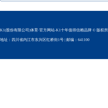
K1(股份有限公司)体育·官方网站-K1十年值得信赖品牌 © 版权
地址：四川省内江市东兴区红桥街1号 | 邮编：641100