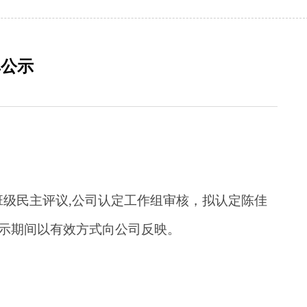
单公示
班级民主评议
,公司认定工作组审核，拟认定
陈佳
示期间以有效方式向公司反映。