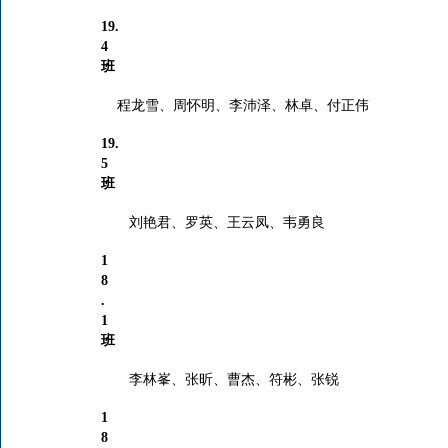
19.
4
班
程龙雪
、周怀明、李沛泽、林卓、付正伟
19.
5
班
刘艳君、罗英、王云凤、韦勇良
1
8
.
1
班
李林峯、张昕、曹杰、符彬、张锐
1
8