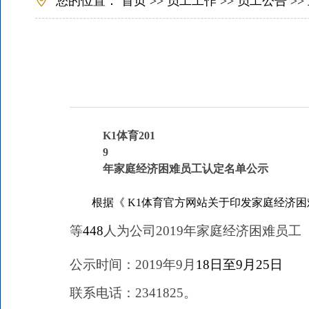
您的位置：
首页
>>
员工工作
>>
员工公告
>>
K1体育
201
9
年家庭经济困难员工认定名单公示
根据《
K1体育官方网站关于印发家庭经济
等
448
人为公司
201
9
年家庭经济困难员工
公示时间：
201
9
年
9月
18日至9月2
5
日
联系电话：
2341825。