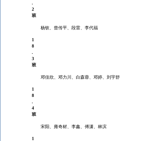
.
2
班
杨钦、曾传平、段雷、李代福
1
8
.
3
班
邓佳欣、邓力川、白森蓉、邓婷、刘宇舒
1
8
.
4
班
宋阳、雍奇材、李鑫、傅潇、林滨
1