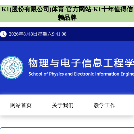
K1(股份有限公司)体育·官方网站-K1十年值得信
赖品牌
2026年8月8日星期六9:41:08
网站首页
关于我们
教学工作