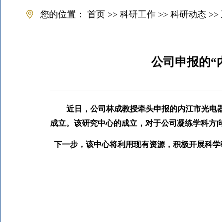
您的位置：
首页
>>
科研工作
>>
科研动态
>>
公司申报的“
近日，公司林成教授牵头申报的内江市光电
成立。该研究中心的成立，对于公司凝练学科方
下一步，该中心将利用现有资源，积极开展科学
（文/王剑 编辑/