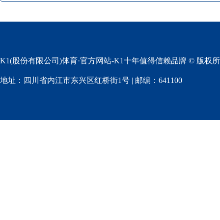
K1(股份有限公司)体育·官方网站-K1十年值得信赖品牌 © 版权
地址：四川省内江市东兴区红桥街1号 | 邮编：641100