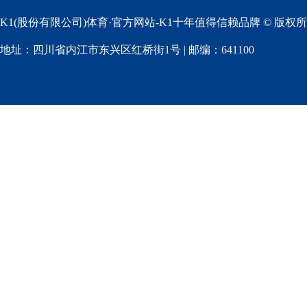
K1(股份有限公司)体育·官方网站-K1十年值得信赖品牌 © 版权
地址：四川省内江市东兴区红桥街1号 | 邮编：641100