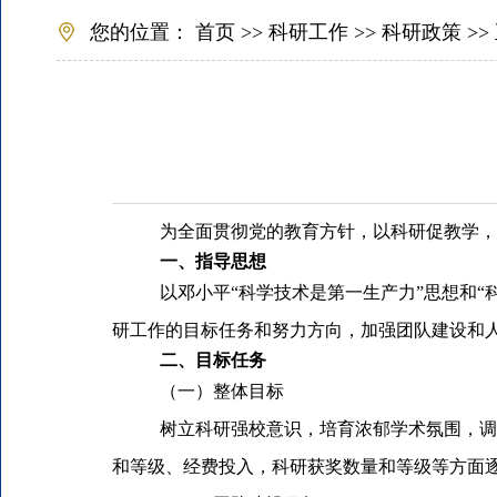
您的位置：
首页
>>
科研工作
>>
科研政策
>>
为全面贯彻党的教育方针，以科研促教学，
一、指导思想
以邓小平“科学技术是第一生产力”思想和
研工作的目标任务和努力方向，加强团队建设和
二、目标任务
（一）整体目标
树立科研强校意识，培育浓郁学术氛围，调
和等级、经费投入，科研获奖数量和等级等方面逐