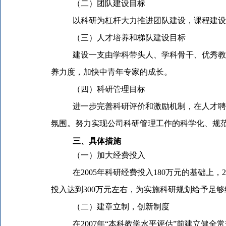
（二）团队建设目标
以科研为杠杆大力推进团队建设，课程建设
（三）人才培养和梯队建设目标
建设一支由学科带头人、学科骨干、优秀教
养力度，加快中青年专家的成长。
（四）科研管理目标
进一步完善科研评价和激励机制，在人才聘
氛围。努力实现公司科研管理工作的科学化、规
三、具体措施
（一）加大经费投入
在
2005年科研经费投入180万元的基础上，2
投入达到300万元左右，为实施科研规划给予足
（二）建章立制，创新制度
在
2007年“本科教学水平评估”前建立健