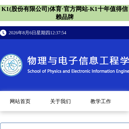
K1(股份有限公司)体育·官方网站-K1十年值得信
赖品牌
2026年8月6日星期四12:37:54
网站首页
关于我们
教学工作