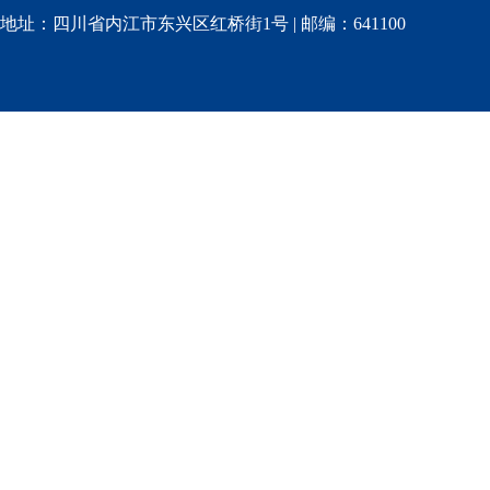
地址：四川省内江市东兴区红桥街1号 | 邮编：641100