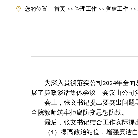
您的位置：
首页
>>
管理工作
>>
党建工作
>>
为深入贯彻落实公司
年全面
2024
展了廉政谈话集体会议，会议由公司
会上，张文书记提出要突出问题
全院教师筑牢拒腐防变思想防线。
最后，张文书记结合工作实际提
提高政治站位，增强廉洁
（1）