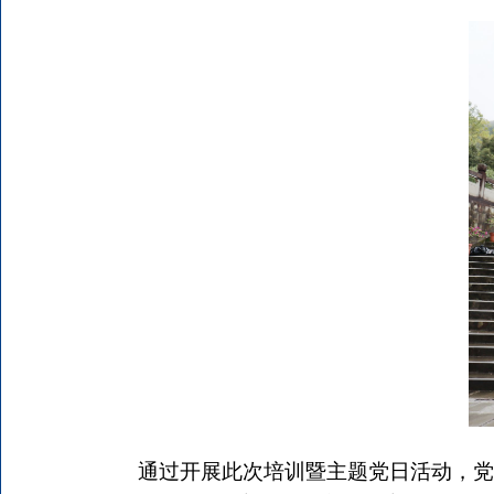
通过开展此次培训暨主题党日活动，党