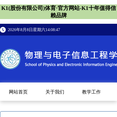
K1(股份有限公司)体育·官方网站-K1十年值得信
赖品牌
2026年8月8日星期六14:08:47
网站首页
关于我们
教学工作