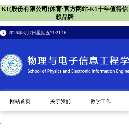
K1(股份有限公司)体育·官方网站-K1十年值得信
赖品牌
2026年8月7日星期五21:21:16
网站首页
关于我们
教学工作