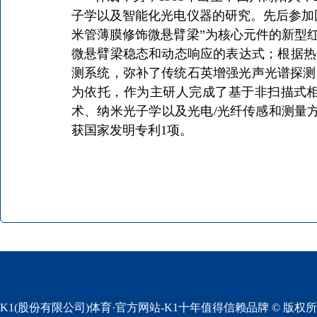
子学以及智能化光电仪器的研究。先后参加
米管薄膜修饰微悬臂梁”为核心元件的新型
微悬臂梁稳态和动态响应的表达式；根据热
测系统，弥补了传统石英增强光声光谱探测
为依托，作为主研人完成了基于非扫描式
术、纳米光子学以及光电
/
光纤传感和测量
获国家发明专利
1
项。
K1(股份有限公司)体育·官方网站-K1十年值得信赖品牌 © 版权